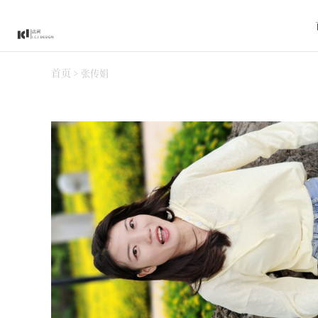
首页
>
张传娟